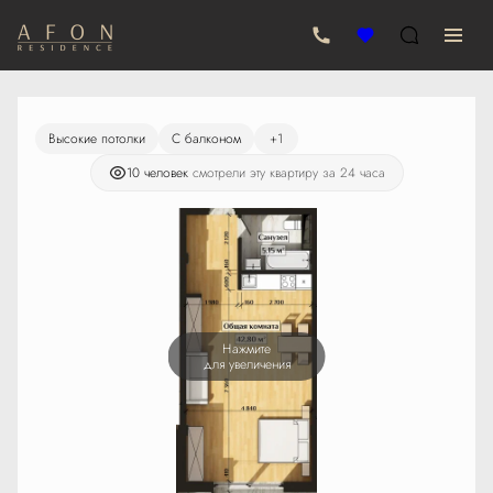
2
Студия
47.88 м
10 211 190 руб.
Высокие потолки
С балконом
+1
10 человек
смотрели эту квартиру за 24 часа
Нажмите
для увеличения