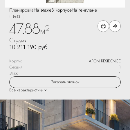
Планировка
На этаже
В корпусе
На генплане
№43
47.88
2
м
Студия
10 211 190 руб.
Корпус
AFON RESIDENCE
Секция
1
Этаж
4
Заказать звонок
Все характеристики