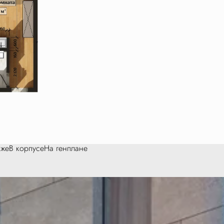
аже
В корпусе
На генплане