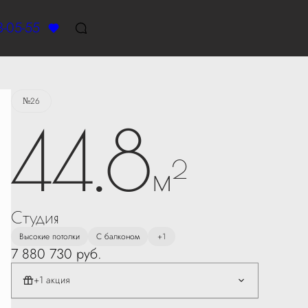
3-05-55
Забронировать
№26
44.8
2
м
Студия
Высокие потолки
С балконом
+1
Первоначальный взнос
7 880 730 руб.
30% далее рассрочка на
12 мес.
Действует на ограниченный
+1 акция
ассортимент квартир.