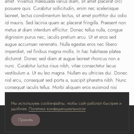
amet. Vivamus malesuada varius diam, sit amet placerat orci
posuere quis. Curabitur sollicitudin, enim nec scelerisque
laoreet, lectus condimentum lectus, sit amet porttitor dui odio
id mauris. Sed lacinia quam ac placerat fringilla. Praesent non
metus at diam interdum efficitur. Donec tellus nulla, congue
dignissim purus nec, iaculis pretium arcu. Ut et eros sed
augue accumsan venenatis. Nulla egestas eros nec libero
imperdiet, vel finibus magna mollis. In hac habitasse platea
dictumst. Donec sed diam at augue laoreet rhoncus non a
nunc. Curabitur luctus risus nibh, vitae consectetur lacus
vestibulum a. Ut eu leo magna. Nullam eu ultricies dui. Donec
nisl arcu, consequat sed porta a, suscipit pharetra nibh. Nunc
consequat iaculis tellus. Morbi aliquam eros euismod nisi
porttitor, pellentesque hendrerit massa elementum.
Мы используем cookie-файлы, чтобы сайт работал быстрее и
удобнее.
Политика конфиденциальности
Принять
Разработано